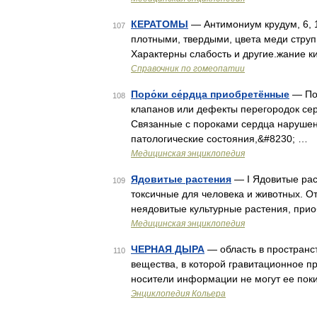
КЕРАТОМЫ
— Антимониум крудум, 6, 1
107
плотными, твердыми, цвета меди стру
Характерны слабость и другие.жание к
Справочник по гомеопатии
Поро́ки се́рдца приобретённые
— Пор
108
клапанов или дефекты перегородок се
Связанные с пороками сердца наруше
патологические состояния,&#8230; …
Медицинская энциклопедия
Ядовитые растения
— I Ядовитые рас
109
токсичные для человека и животных. О
неядовитые культурные растения, при
Медицинская энциклопедия
ЧЕРНАЯ ДЫРА
— область в пространст
110
вещества, в которой гравитационное при
носители информации не могут ее поки
Энциклопедия Кольера