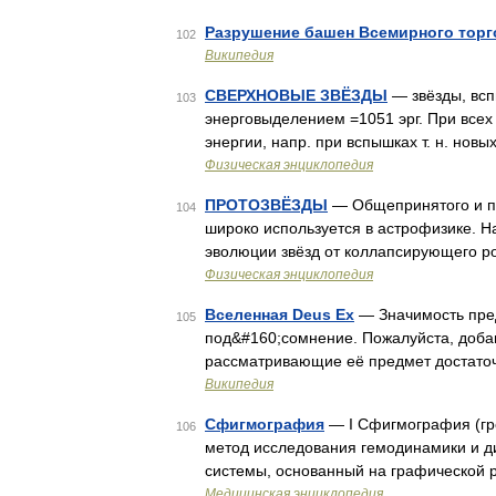
Разрушение башен Всемирного торг
102
Википедия
СВЕРХНОВЫЕ ЗВЁЗДЫ
— звёзды, всп
103
энерговыделением =1051 эрг. При всех
энергии, напр. при вспышках т. н. новых 
Физическая энциклопедия
ПРОТОЗВЁЗДЫ
— Общепринятого и по
104
широко используется в астрофизике. Н
эволюции звёзд от коллапсирующего р
Физическая энциклопедия
Вселенная Deus Ex
— Значимость пре
105
под&#160;сомнение. Пожалуйста, добав
рассматривающие её предмет достато
Википедия
Сфигмография
— I Сфигмография (гре
106
метод исследования гемодинамики и д
системы, основанный на графической 
Медицинская энциклопедия