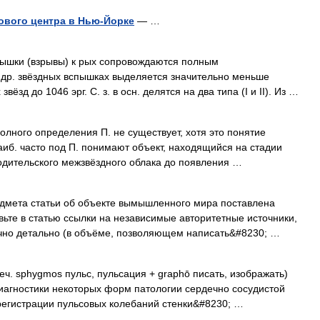
ового центра в Нью-Йорке
— …
ышки (взрывы) к рых сопровождаются полным
 др. звёздных вспышках выделяется значительно меньше
звёзд до 1046 эрг. С. з. в осн. делятся на два типа (I и II). Из …
лного определения П. не существует, хотя это понятие
аиб. часто под П. понимают объект, находящийся на стадии
одительского межзвёздного облака до появления …
дмета статьи об объекте вымышленного мира поставлена
ьте в статью ссылки на независимые авторитетные источники,
чно детально (в объёме, позволяющем написать&#8230; …
ч. sphygmos пульс, пульсация + graphō писать, изображать)
иагностики некоторых форм патологии сердечно сосудистой
регистрации пульсовых колебаний стенки&#8230; …