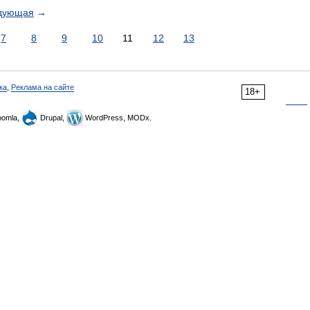
дующая
→
7
8
9
10
11
12
13
ка
,
Реклама на сайте
18+
omla,
Drupal,
WordPress, MODx.