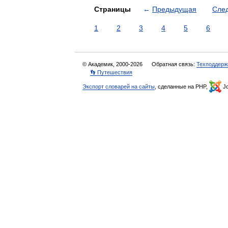
Страницы
←
Предыдущая
Сле
1
2
3
4
5
6
© Академик, 2000-2026
Обратная связь:
Техподдерж
👣 Путешествия
Экспорт словарей на сайты
, сделанные на PHP,
Jo