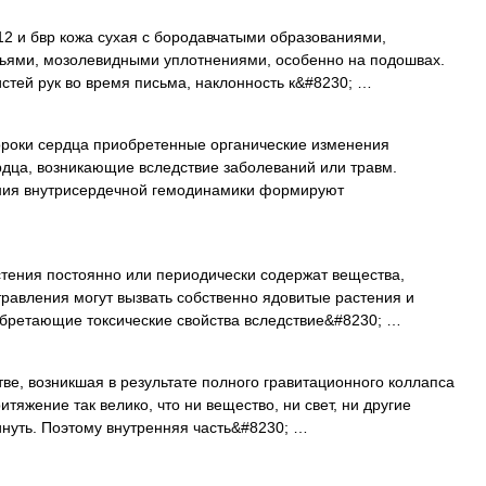
2 и бвр кожа сухая с бородавчатыми образованиями,
пьями, мозолевидными уплотнениями, особенно на подошвах.
истей рук во время письма, наклонность к&#8230; …
оки сердца приобретенные органические изменения
рдца, возникающие вследствие заболеваний или травм.
ния внутрисердечной гемодинамики формируют
тения постоянно или периодически содержат вещества,
травления могут вызвать собственно ядовитые растения и
обретающие токсические свойства вследствие&#8230; …
ве, возникшая в результате полного гравитационного коллапса
тяжение так велико, что ни вещество, ни свет, ни другие
нуть. Поэтому внутренняя часть&#8230; …